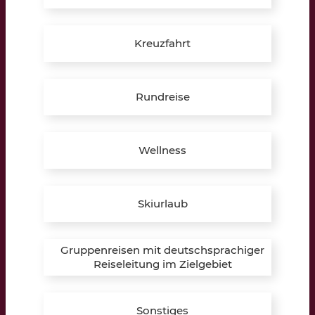
Brügge 1a
48734 Reken
Kreuzfahrt
Öffnungszeiten:
Montag – Freitag:
Rundreise
10:00 – 12:30 Uhr
16:00 – 19:30 Uhr
Wellness
Samstag:
10:00 – 13:00 Uhr
Skiurlaub
Termine auch außerhalb der Öffnungszeiten möglich!
» Hier Termin vereinbaren
Gruppenreisen mit deutschsprachiger
Reiseleitung im Zielgebiet
Telefon:
+49 (0) 2864 9597489
E-Mail:
reken@lippkau.de
Sonstiges