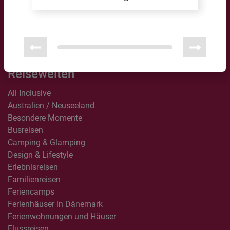
Bildungspartner:
Reisewelten
All Inclusive
Australien / Neuseeland
Besondere Momente
Busreisen
Camping & Glamping
Design & Lifestyle
Erlebnisreisen
Familienreisen
Feriencamps
Ferienhäuser in Dänemark
Ferienwohnungen und Häuser
Flussreisen