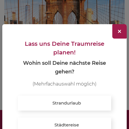
×
Lass uns Deine Traumreise
planen!
Brooklyn Bridge at sunrise, New York City , Manhattan
Wohin soll Deine nächste Reise
gehen?
Lebt Euren Traum und plant Eure Reise – wir
unterstützen Euch dabei!
(Mehrfachauswahl möglich)
Strandurlaub
Städtereise
LIPPKAU Reisebüro