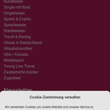
Rundreisen
Single mit Kind
Singlereisen
Sports & Events
Sprachreisen
Städtereisen
Travel & Racing
Urlaub in Deutschland
Urlaubstransfers
USA / Kanada
Wintersport
Young Line Travel
Zauberhafte Küsten
Zugreisen
Newsletter
Cookie-Zustimmung verwalten
Anmelden
Wir verwenden Cookies, um unsere Website und unseren Service zu