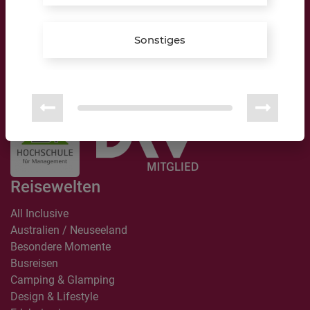
» Hier Termin vereinbaren
Telefon:
+49 (0) 2864 9597489
Sonstiges
E-Mail:
reken@lippkau.de
Bildungspartner:
Reisewelten
All Inclusive
Australien / Neuseeland
Besondere Momente
Busreisen
Camping & Glamping
Design & Lifestyle