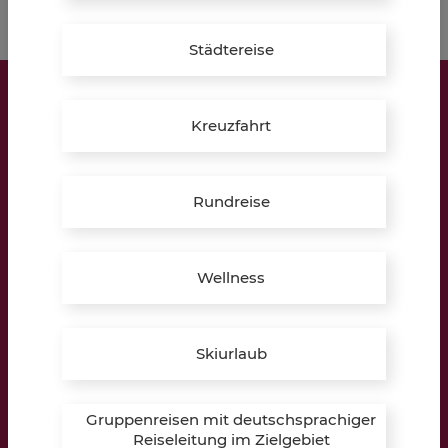
Städtereise
LIPPKAU Reisebüro
Kreuzfahrt
Brügge 1a
48734 Reken
Rundreise
Öffnungszeiten:
Montag – Freitag:
Wellness
10:00 – 12:30 Uhr
16:00 – 19:30 Uhr
Skiurlaub
Samstag:
10:00 – 13:00 Uhr
Gruppenreisen mit deutschsprachiger
Termine auch außerhalb der Öffnungszeiten möglich!
Reiseleitung im Zielgebiet