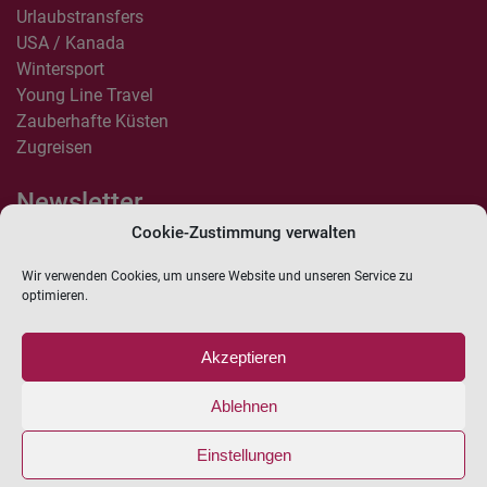
Urlaubstransfers
USA / Kanada
Wintersport
Young Line Travel
Zauberhafte Küsten
Zugreisen
Newsletter
Cookie-Zustimmung verwalten
Anmelden
Wir verwenden Cookies, um unsere Website und unseren Service zu
Hiermit erkläre ich mich einverstanden, dass LIPPKAU Reisebüro mich
optimieren.
per Newsletter über aktuelle Angebote, Produktneuheiten und neue
Beiträge informieren darf. Diese Einwilligung kann ich jederzeit
widerrufen. Weitere Hinweise zur Nutzung der Empfängerdaten finden
Akzeptieren
Sie in unserer
Datenschutzerklärung
.
Ablehnen
Einstellungen
Cookie Richtlinie
Impressum
Datenschutz