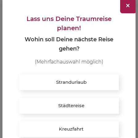
×
Termine
Lass uns Deine Traumreise
ganzjährig
planen!
Wohin soll Deine nächste Reise
Sport- und Wellnesshotel
gehen?
Held in Fügen
(Mehrfachauswahl möglich)
Entspannung auf 4.200 qm großem Areal mit BIo
Schwimmteich und großer Liegewiese
Highlights
Strandurlaub
edel ausgestattete Zimmer
Städtereise
Halbpension / Frühstück und Abendessen
Kreuzfahrt
Abwechselungsreiches Aktivprogramm und Bike