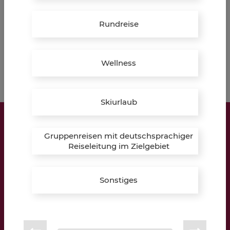
Verleih
Rundreise
JETZT INFORMIEREN & BUCHEN
Wellness
Skiurlaub
LIPPKAU Reisebüro
Gruppenreisen mit deutschsprachiger
Brügge 1a
Reiseleitung im Zielgebiet
48734 Reken
Sonstiges
Öffnungszeiten:
Montag – Freitag:
10:00 – 12:30 Uhr