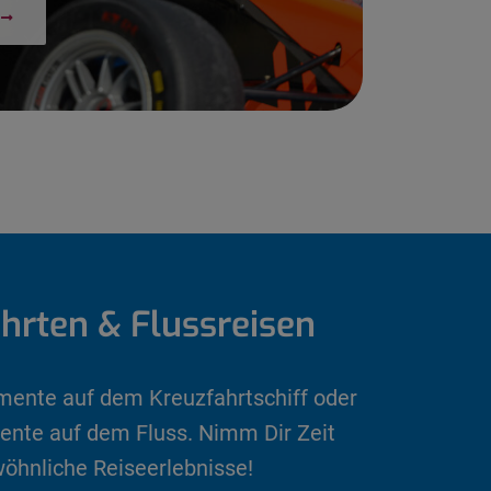
hrten & Flussreisen
nte auf dem Kreuzfahrtschiff oder
te auf dem Fluss. Nimm Dir Zeit
öhnliche Reiseerlebnisse!