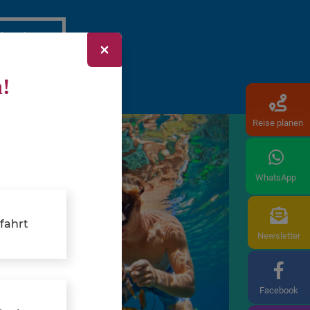
 Angeboten
×
n!
Reise planen
WhatsApp
fahrt
Newsletter
Facebook