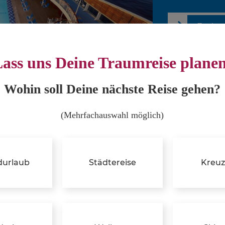
Zu den
ass uns Deine Traumreise plane
Wohin soll Deine nächste Reise gehen?
(Mehrfachauswahl möglich)
gen. Erkundet
durlaub
Städtereise
Kreuz
e