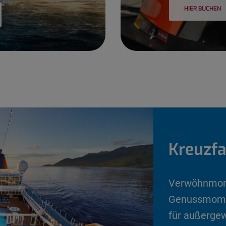
HIER BUCHEN
Kreuzfa
Verwöhnmome
Genussmomen
für außergew