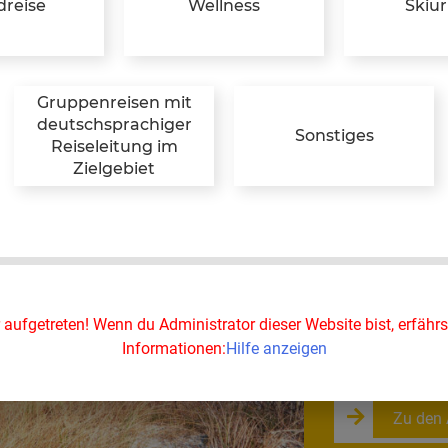
reise
Wellness
Skiu
Gruppenreisen mit
deutschsprachiger
Sonstiges
Reiseleitung im
Zielgebiet
Ferien
Im Urlaub wi
Komfort? Kei
Immobilie fü
r aufgetreten! Wenn du Administrator dieser Website bist, erfährs
Wo soll es d
Informationen:
Hilfe anzeigen
Zu den