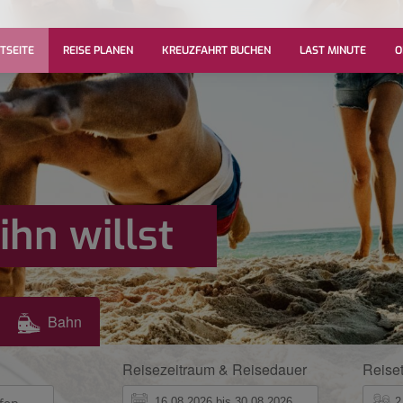
TSEITE
REISE PLANEN
KREUZFAHRT BUCHEN
LAST MINUTE
O
ihn willst
Bahn
Reisezeitraum & Reisedauer
Reise