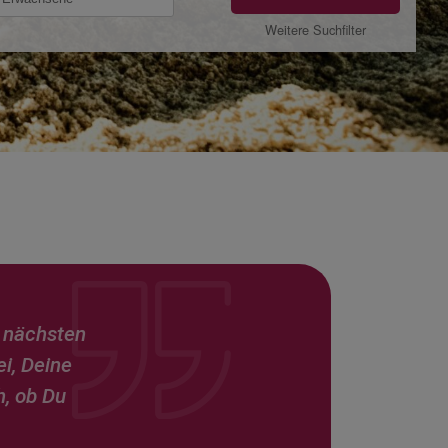
Weitere Suchfilter
m nächsten
ei, Deine
h, ob Du