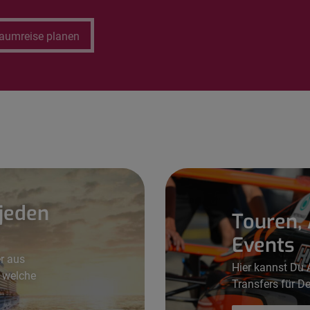
aumreise planen
 jeden
Touren, 
Events
r aus
Hier kannst Du A
, welche
Transfers für D