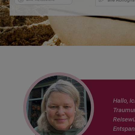
URLAUBSTRANSFERS
LANGZEITAUFENTHALTE
REISEVERSICHERUNGEN
PARKEN AM FLUGHAFEN/SEEHAFEN & AIRPORT
LOUNGES
KREUZFAHRTEN
Hallo, 
Traumurl
Reisewü
Entspan