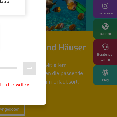
rlaub
Instagram
Buchen
wohnungen und Häuser
Beratungs-
termin
e zu Hause fühlen? Mit allem
n Problem. Wir finden die passende
Blog
r Deinen Aufenthalt im Urlaubsort.
t du hier weitere
enn hingehen?
 Angeboten