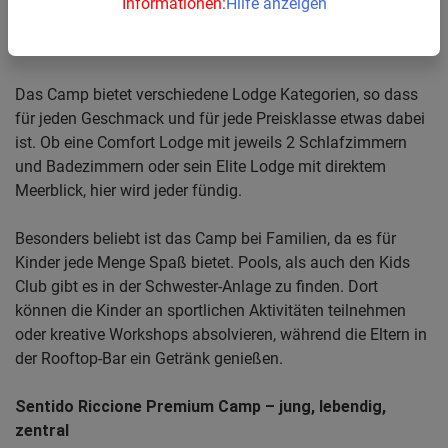
Informationen:
Hilfe anzeigen
wer mag, kann an Yoga-Stunden oder entspannt in
Ravenna Shoppen.
Das Camp bietet verschiedene Lodge Kategorien, so dass
für jeden Geschmack und für jede Preisklasse etwas dabei
ist. Ob eine Comfort Lodge mit jeweils 2 Schlafzimmern
und Badezimmern oder sein Elite Lodge mit direktem
Meerblick, hier wird jeder fündig.
Besonders beliebt ist das Camp bei Familien, da es für
Kinder jede Menge Spaß bietet. Pools, als auch den Kids
Club gibt es in der Schwester-Anlage zu finden. Dort
können die Kinder an sportlichen Aktivitäten teilnehmen
oder kreative Workshops absolvieren, während die Eltern in
der Rooftop-Bar ein Getränk genießen.
Sentido Riccione Premium Camp – jung, lebendig,
zentral