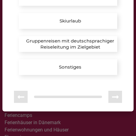
Bildungspartner:
Skiurlaub
Gruppenreisen mit deutschsprachiger
Reisewelten
Reiseleitung im Zielgebiet
All Inclusive
Australien / Neuseeland
Sonstiges
Besondere Momente
Busreisen
Camping & Glamping
Design & Lifestyle
Erlebnisreisen
Familienreisen
Feriencamps
Ferienhäuser in Dänemark
Ferienwohnungen und Häuser