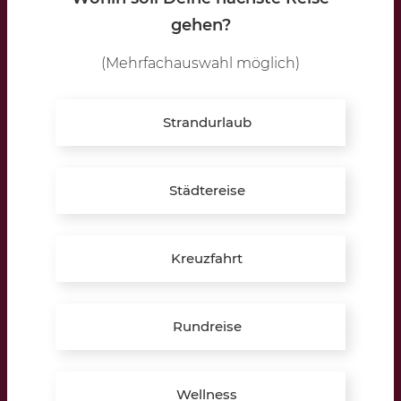
Brügge 1a
gehen?
48734 Reken
(Mehrfachauswahl möglich)
Öffnungszeiten:
Strandurlaub
Montag – Freitag:
10:00 – 12:30 Uhr
16:00 – 19:30 Uhr
Städtereise
Samstag:
10:00 – 13:00 Uhr
Kreuzfahrt
Termine auch außerhalb der Öffnungszeiten möglich!
» Hier Termin vereinbaren
Rundreise
Telefon:
+49 (0) 2864 9597489
E-Mail:
reken@lippkau.de
Wellness