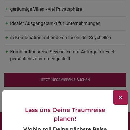
geräumige Villen - viel Privatsphäre
idealer Ausgangspunkt für Unternehmungen
in Kombination mit anderen Inseln der Seychellen
Kombinationsreise Seychellen auf Anfrage für Euch
persönlich zusammengestellt
JETZT INFORMIEREN & BUCHEN
×
Lass uns Deine Traumreise
planen!
Wohin soll Deine nächste Reise
LIPPKAU Reisebüro