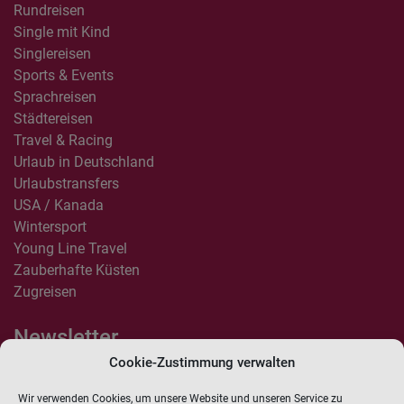
Rundreisen
Single mit Kind
Singlereisen
Sports & Events
Sprachreisen
Städtereisen
Travel & Racing
Urlaub in Deutschland
Urlaubstransfers
USA / Kanada
Wintersport
Young Line Travel
Zauberhafte Küsten
Zugreisen
Newsletter
Cookie-Zustimmung verwalten
Anmelden
Wir verwenden Cookies, um unsere Website und unseren Service zu