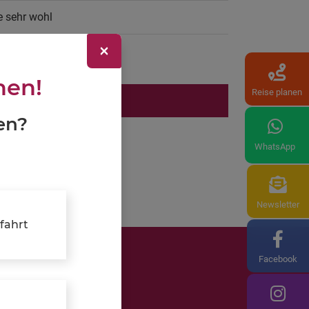
e sehr wohl
×
lungen!
nen!
Reise planen
MIEREN UND BUCHEN
en?
WhatsApp
Newsletter
fahrt
Facebook
Manufaktur