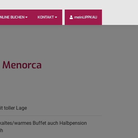
NLINE BUCHEN
KONTAKT
meinLIPPKAU
– Menorca
t toller Lage
 kaltes/warmes Buffet auch Halbpension
ch