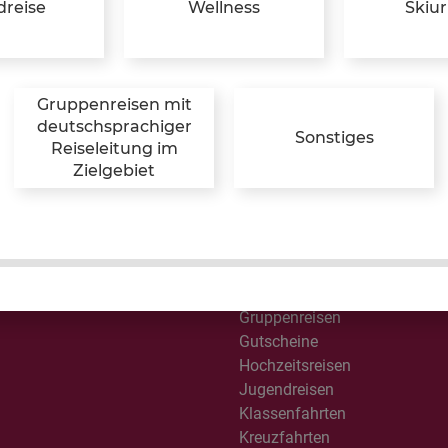
Australien / Neuseeland
reise
Wellness
Skiu
Besondere Momente
Busreisen
Camping & Glamping
Design & Lifestyle
Gruppenreisen mit
Erlebnisreisen
deutschsprachiger
Sonstiges
Reiseleitung im
Familienreisen
Zielgebiet
Feriencamps
Ferienhäuser in Dänemark
Ferienwohnungen und Häuse
Flussreisen
glich!
Frühbucher
Gesund & Vital
Gruppenreisen
Gutscheine
Hochzeitsreisen
Jugendreisen
Klassenfahrten
Kreuzfahrten