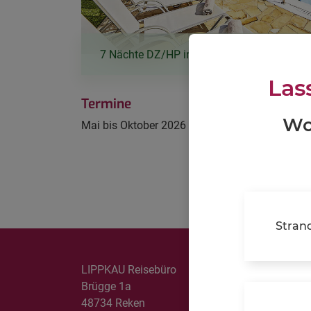
URLAUBSTRANSFERS
LANGZEITAUFENTHALTE
€
7 Nächte DZ/HP inkl. Flug & Transfer ab
Las
REISEVERSICHERUNGEN
Termine
Wo
PARKEN AM FLUGHAFEN/SEEHAFEN & AIRPORT
Mai bis Oktober 2026
LOUNGES
KREUZFAHRTEN
Stran
LIPPKAU Reisebüro
Brügge 1a
48734 Reken