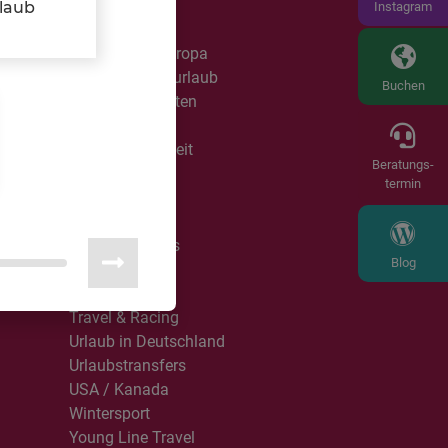
Mietwagen
rlaub
Instagram
Partytouren
PKW Reisen Europa
Rad- & Wanderurlaub
Buchen
Reisespezialitäten
Reiterreisen
Roadtrip Weltweit
Beratungs-
Rundreisen
termin
Single mit Kind
r
Singlereisen
Sports & Events
Blog
Sprachreisen
Städtereisen
Travel & Racing
Urlaub in Deutschland
Urlaubstransfers
USA / Kanada
Wintersport
Young Line Travel