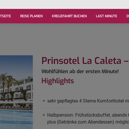
TSEITE
REISE PLANEN
KREUZFAHRT BUCHEN
LAST MINUTE
O
Prinsotel La Caleta 
Wohlfühlen ab der ersten Minute!
Highlights
sehr gepflegtes 4 Sterne Komforthotel mi
Halbpension: Frühstücksbuffet, abends
plus (Getränke zum Abendessen) mögli