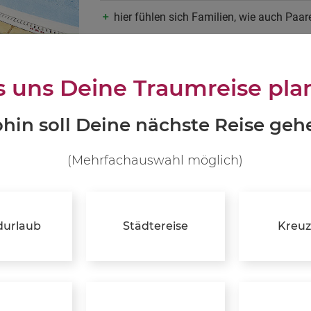
hier fühlen sich Familien, wie auch Paar
eine unserer ganz persönlichen Empfeh
1.074 p.P.
s uns Deine Traumreise pla
JETZT INFOR
hin soll Deine nächste Reise geh
(Mehrfachauswahl möglich)
durlaub
Städtereise
Kreuz
Reisewelten
All Inclusive