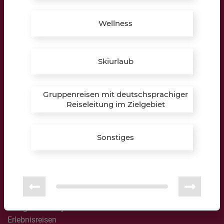
Telefon:
+49 (0) 2864 9597489
Wellness
E-Mail:
reken@lippkau.de
Bildungspartner:
Skiurlaub
Gruppenreisen mit deutschsprachiger
Reiseleitung im Zielgebiet
Reisewelten
Sonstiges
All Inclusive
Australien / Neuseeland
Besondere Momente
Busreisen
Camping & Glamping
Design & Lifestyle
Erlebnisreisen