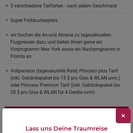
3 verschiedene Tarifarten - nach jedem Geschmack
Super Frühbucherpreis
wir buchen die An-und Abreise zu tagesaktuellen
Flugpreisen dazu und bieten Ihnen gerne ein
Vorprogramm New York sowie ein Nachprogramm in
Florida an
Vollpension (tagesakutelle Rate) Princess plus Tarif
(inkl. Getränkepaket bis 15 $ pro Glas & WLAN uvm.)
oder Princess Premium Tarif (inkl. Getränkepaket bis
20 $ pro Glas & WLAN für 4 Geräte uvm)
JETZT INFORMIEREN UND BUCHEN
×
Lass uns Deine Traumreise