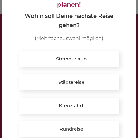
planen!
Wohin soll Deine nächste Reise
gehen?
LIPPKAU Reisebüro
(Mehrfachauswahl möglich)
Brügge 1a
48734 Reken
Strandurlaub
Öffnungszeiten:
Montag – Freitag:
Städtereise
10:00 – 12:30 Uhr
16:00 – 19:30 Uhr
Kreuzfahrt
Samstag:
10:00 – 13:00 Uhr
Termine auch außerhalb der Öffnungszeiten möglich!
Rundreise
» Hier Termin vereinbaren