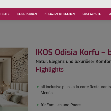
TSEITE
REISE PLANEN
KREUZFAHRT BUCHEN
LAST MINUTE
O
IKOS Odisia Korfu –
Natur, Eleganz und luxuriöser Komf
Highlights
all inclusive plus - a la carte Restauran
Menüs
für Familien und Paare