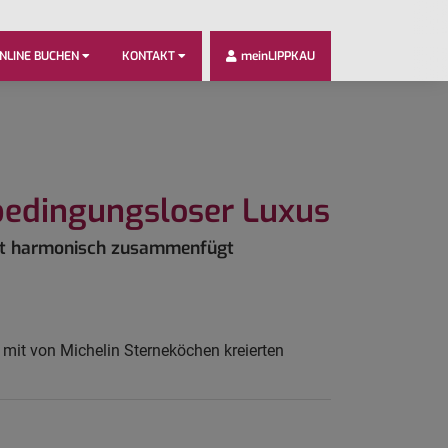
NLINE BUCHEN
KONTAKT
meinLIPPKAU
 bedingungsloser Luxus
ort harmonisch zusammenfügt
ts mit von Michelin Sterneköchen kreierten