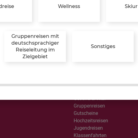
All Inclusive
reise
Wellness
Skiu
Australien / Neuseeland
Besondere Momente
Busreisen
Camping & Glamping
Gruppenreisen mit
Design & Lifestyle
deutschsprachiger
Sonstiges
Erlebnisreisen
Reiseleitung im
Familienreisen
Zielgebiet
Feriencamps
Ferienhäuser in Dänemark
Ferienwohnungen und Häuse
Flussreisen
glich!
Frühbucher
Gesund & Vital
Gruppenreisen
Gutscheine
Hochzeitsreisen
Jugendreisen
Klassenfahrten