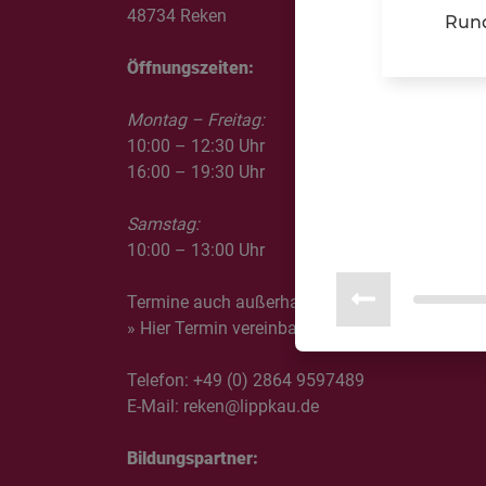
48734 Reken
Rund
Öffnungszeiten:
Montag – Freitag:
10:00 – 12:30 Uhr
16:00 – 19:30 Uhr
Samstag:
10:00 – 13:00 Uhr
Termine auch außerhalb der Öffnungszeiten mö
» Hier Termin vereinbaren
Telefon:
+49 (0) 2864 9597489
E-Mail:
reken@lippkau.de
Bildungspartner: