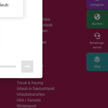
Manufaktur
rlaub
Instagram
Mietwagen
Partytouren
PKW Reisen Europa
Buchen
Rad- & Wanderurlaub
Reisespezialitäten
Reiterreisen
Roadtrip Weltweit
Beratungs-
termin
Rundreisen
Single mit Kind
r
Singlereisen
Sports & Events
Blog
Sprachreisen
Städtereisen
Travel & Racing
Urlaub in Deutschland
Urlaubstransfers
USA / Kanada
Wintersport