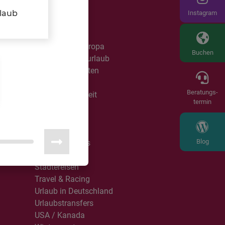
Manufaktur
rlaub
Instagram
Mietwagen
Partytouren
PKW Reisen Europa
Buchen
Rad- & Wanderurlaub
Reisespezialitäten
Reiterreisen
Beratungs-
Roadtrip Weltweit
termin
Rundreisen
Single mit Kind
r
Singlereisen
Blog
Sports & Events
Sprachreisen
Städtereisen
Travel & Racing
Urlaub in Deutschland
Urlaubstransfers
USA / Kanada