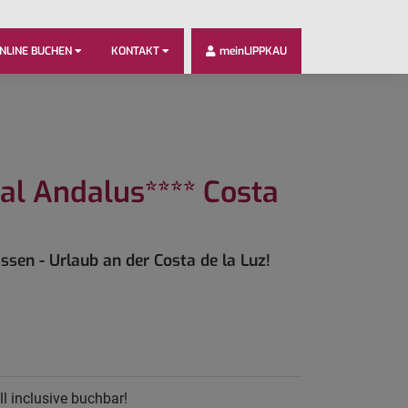
NLINE BUCHEN
KONTAKT
meinLIPPKAU
al Andalus**** Costa
sen - Urlaub an der Costa de la Luz!
l inclusive buchbar!