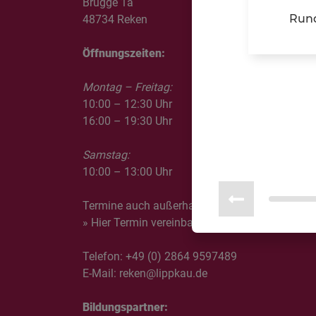
Brügge 1a
Rund
48734 Reken
Öffnungszeiten:
Montag – Freitag:
10:00 – 12:30 Uhr
16:00 – 19:30 Uhr
Samstag:
10:00 – 13:00 Uhr
Termine auch außerhalb der Öffnungszeiten mö
» Hier Termin vereinbaren
Telefon:
+49 (0) 2864 9597489
E-Mail:
reken@lippkau.de
Bildungspartner: