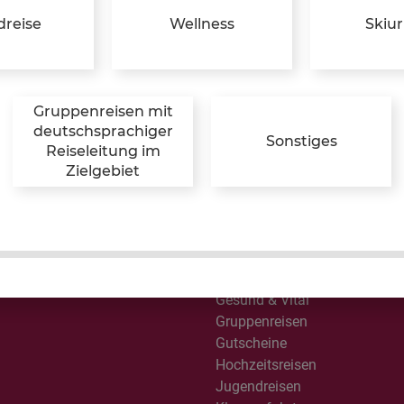
All Inclusive
reise
Wellness
Skiu
Australien / Neuseeland
Besondere Momente
Busreisen
Camping & Glamping
Gruppenreisen mit
Design & Lifestyle
deutschsprachiger
Sonstiges
Erlebnisreisen
Reiseleitung im
Familienreisen
Zielgebiet
Feriencamps
Ferienhäuser in Dänemark
Ferienwohnungen und Häuse
Flussreisen
glich!
Frühbucher
Gesund & Vital
Gruppenreisen
Gutscheine
Hochzeitsreisen
Jugendreisen