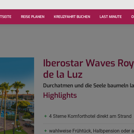
TSEITE
REISE PLANEN
KREUZFAHRT BUCHEN
LAST MINUTE
O
Iberostar Waves Roy
de la Luz
Durchatmen und die Seele baumeln las
Highlights
4 Sterne Komforthotel direkt am Strand
wahlweise Frühtück, Halbpension oder al