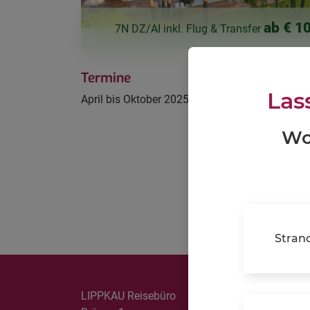
URLAUBSTRANSFERS
ab € 10
7N DZ/AI inkl. Flug & Transfer
LANGZEITAUFENTHALTE
Termine
REISEVERSICHERUNGEN
Las
April bis Oktober 2025
PARKEN AM FLUGHAFEN/SEEHAFEN & AIRPORT
Wo
LOUNGES
KREUZFAHRTEN
Stran
LIPPKAU Reisebüro