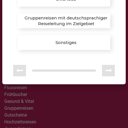
Reisewelten
All Inclusive
Gruppenreisen mit deutschsprachiger
Australien / Neuseeland
Reiseleitung im Zielgebiet
Besondere Momente
Busreisen
Camping & Glamping
Sonstiges
Design & Lifestyle
Erlebnisreisen
Familienreisen
Feriencamps
Ferienhäuser in Dänemark
Ferienwohnungen und Häuser
Flussreisen
Frühbucher
Gesund & Vital
Gruppenreisen
Gutscheine
Hochzeitsreisen