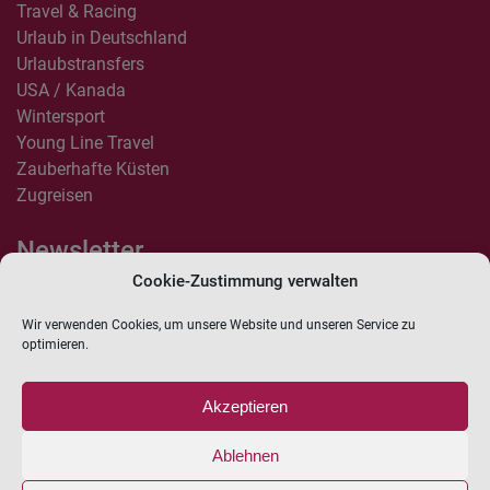
Travel & Racing
Urlaub in Deutschland
Urlaubstransfers
USA / Kanada
Wintersport
Young Line Travel
Zauberhafte Küsten
Zugreisen
Newsletter
Cookie-Zustimmung verwalten
Anmelden
Wir verwenden Cookies, um unsere Website und unseren Service zu
Hiermit erkläre ich mich einverstanden, dass LIPPKAU Reisebüro mich
optimieren.
per Newsletter über aktuelle Angebote, Produktneuheiten und neue
Beiträge informieren darf. Diese Einwilligung kann ich jederzeit
widerrufen. Weitere Hinweise zur Nutzung der Empfängerdaten finden
Akzeptieren
Sie in unserer
Datenschutzerklärung
.
Ablehnen