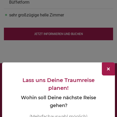
Büffetform
sehr großzügige helle Zimmer
JETZT INFORMIEREN UND BUCHEN
×
LIPPKAU Reisebüro
Lass uns Deine Traumreise
Brügge 1a
planen!
48734 Reken
Wohin soll Deine nächste Reise
Öffnungszeiten:
gehen?
Montag – Freitag:
(Mehrfachauswahl möglich)