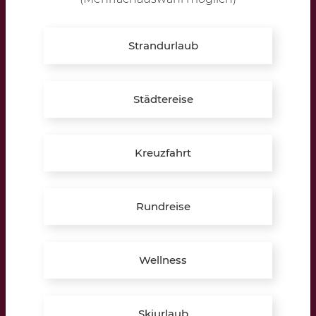
10:00 – 12:30 Uhr
16:00 – 19:30 Uhr
Strandurlaub
Samstag:
10:00 – 13:00 Uhr
Städtereise
Termine auch außerhalb der Öffnungszeiten möglich!
» Hier Termin vereinbaren
Kreuzfahrt
Telefon:
+49 (0) 2864 9597489
E-Mail:
reken@lippkau.de
Rundreise
Bildungspartner:
Wellness
Skiurlaub