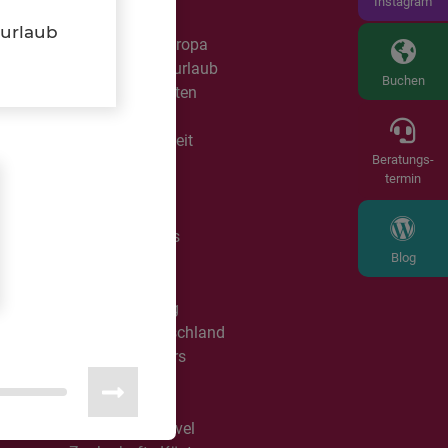
Instagram
Partytouren
iurlaub
PKW Reisen Europa
Rad- & Wanderurlaub
Buchen
Reisespezialitäten
Reiterreisen
Roadtrip Weltweit
Beratungs-
Rundreisen
termin
Single mit Kind
r
Singlereisen
Sports & Events
Blog
Sprachreisen
Städtereisen
Travel & Racing
Urlaub in Deutschland
Urlaubstransfers
USA / Kanada
Wintersport
Young Line Travel