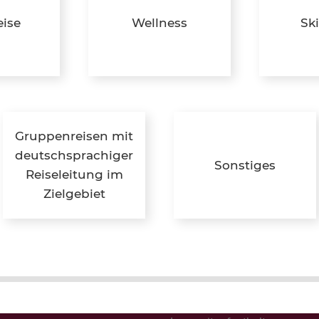
Besondere Momente
ise
Wellness
Sk
Busreisen
Camping & Glamping
Design & Lifestyle
Erlebnisreisen
Familienreisen
Feriencamps
Ferienhäuser in Dänemark
Gruppenreisen mit
Ferienwohnungen und Häuse
deutschsprachiger
Sonstiges
Flussreisen
glich!
Reiseleitung im
Frühbucher
Zielgebiet
Gesund & Vital
Gruppenreisen
Gutscheine
Hochzeitsreisen
Jugendreisen
Klassenfahrten
Kreuzfahrten