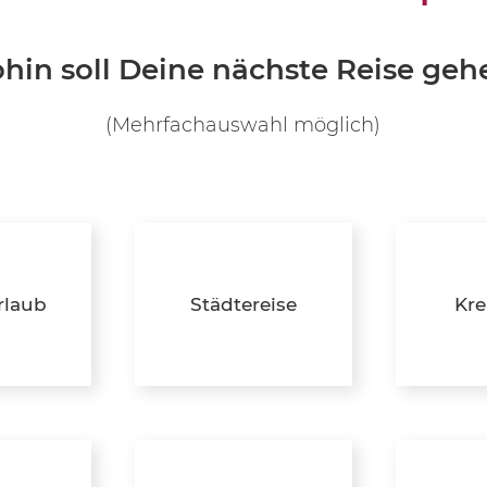
WLAN im Zimmer und öffentlichen Bere
hin soll Deine nächste Reise geh
Fitnessraum ab 17 jahre
(Mehrfachauswahl möglich)
JETZT INFOR
rlaub
Städtereise
Kre
Reisewelten
All Inclusive
Australien / Neuseeland