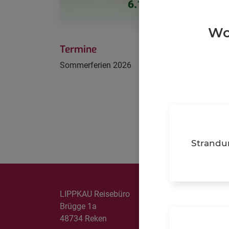
6.161 Gesamtpreis
URLAUBSTRANSFERS
Wo
LANGZEITAUFENTHALTE
Termine
REISEVERSICHERUNGEN
Sommerferien 2026
PARKEN AM FLUGHAFEN/SEEHAFEN & AIRPORT
LOUNGES
KREUZFAHRTEN
Strandu
LIPPKAU Reisebüro
Brügge 1a
48734 Reken