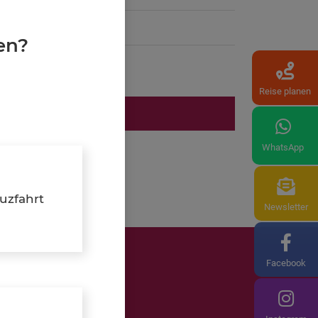
ichen
en?
Reise planen
MIEREN UND BUCHEN
WhatsApp
uzfahrt
Newsletter
Facebook
Manufaktur
Mietwagen