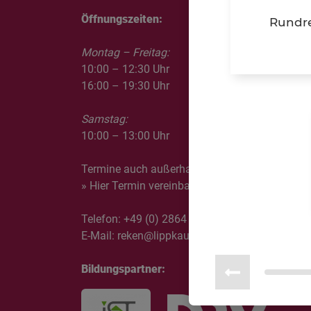
Öffnungszeiten:
Rundre
Montag – Freitag:
10:00 – 12:30 Uhr
16:00 – 19:30 Uhr
Samstag:
10:00 – 13:00 Uhr
Termine auch außerhalb der Öffnungszeiten mö
» Hier Termin vereinbaren
Telefon:
+49 (0) 2864 9597489
E-Mail:
reken@lippkau.de
Bildungspartner: