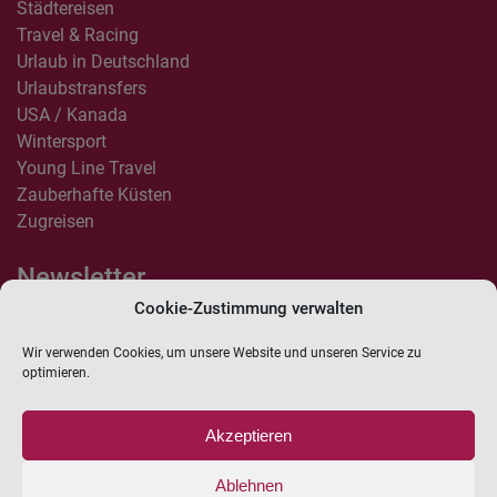
Städtereisen
Travel & Racing
Urlaub in Deutschland
Urlaubstransfers
USA / Kanada
Wintersport
Young Line Travel
Zauberhafte Küsten
Zugreisen
Newsletter
Cookie-Zustimmung verwalten
Anmelden
Wir verwenden Cookies, um unsere Website und unseren Service zu
Hiermit erkläre ich mich einverstanden, dass LIPPKAU Reisebüro mich
optimieren.
per Newsletter über aktuelle Angebote, Produktneuheiten und neue
Beiträge informieren darf. Diese Einwilligung kann ich jederzeit
widerrufen. Weitere Hinweise zur Nutzung der Empfängerdaten finden
Akzeptieren
Sie in unserer
Datenschutzerklärung
.
Ablehnen