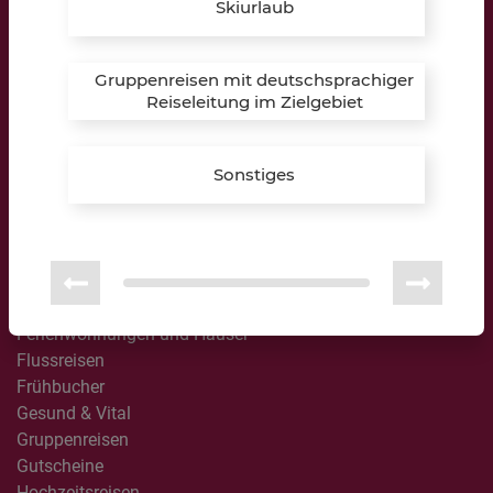
Skiurlaub
Reisewelten
All Inclusive
Gruppenreisen mit deutschsprachiger
Australien / Neuseeland
Reiseleitung im Zielgebiet
Besondere Momente
Busreisen
Sonstiges
Camping & Glamping
Design & Lifestyle
Erlebnisreisen
Familienreisen
Feriencamps
Ferienhäuser in Dänemark
Ferienwohnungen und Häuser
Flussreisen
Frühbucher
Gesund & Vital
Gruppenreisen
Gutscheine
Hochzeitsreisen