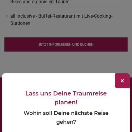
Bikes und organisiert Touren
all inclusive - Buffet-Restaurant mit Live-Cooking-
Stationen
JETZT INFORMIEREN UND BUCHEN
×
Lass uns Deine Traumreise
LIPPKAU Reisebüro
planen!
Brügge 1a
48734 Reken
Wohin soll Deine nächste Reise
gehen?
Öffnungszeiten: