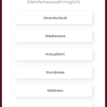
(Mehrfachauswahl möglich)
Montag – Freitag:
10:00 – 12:30 Uhr
16:00 – 19:30 Uhr
Strandurlaub
Samstag:
10:00 – 13:00 Uhr
Städtereise
Termine auch außerhalb der Öffnungszeiten möglich!
» Hier Termin vereinbaren
Kreuzfahrt
Telefon:
+49 (0) 2864 9597489
E-Mail:
reken@lippkau.de
Rundreise
Bildungspartner:
Wellness